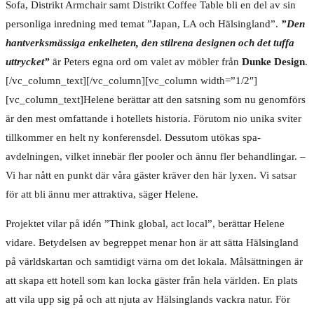
Sofa, Distrikt Armchair samt Distrikt Coffee Table bli en del av sin
personliga inredning med temat ”Japan, LA och Hälsingland”.
”Den
hantverksmässiga enkelheten, den stilrena designen och det tuffa
uttrycket”
är Peters egna ord om valet av möbler från
Dunke Design
.
[/vc_column_text][/vc_column][vc_column width=”1/2″]
[vc_column_text]Helene berättar att den satsning som nu genomförs
är den mest omfattande i hotellets historia. Förutom nio unika sviter
tillkommer en helt ny konferensdel. Dessutom utökas spa-
avdelningen, vilket innebär fler pooler och ännu fler behandlingar. –
Vi har nått en punkt där våra gäster kräver den här lyxen. Vi satsar
för att bli ännu mer attraktiva, säger Helene.
Projektet vilar på idén ”Think global, act local”, berättar Helene
vidare. Betydelsen av begreppet menar hon är att sätta Hälsingland
på världskartan och samtidigt värna om det lokala. Målsättningen är
att skapa ett hotell som kan locka gäster från hela världen. En plats
att vila upp sig på och att njuta av Hälsinglands vackra natur. För