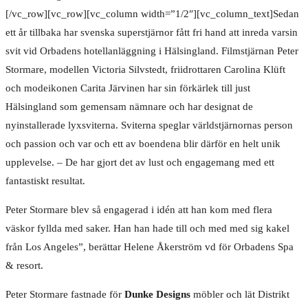
[/vc_row][vc_row][vc_column width=”1/2″][vc_column_text]Sedan
ett år tillbaka har svenska superstjärnor fått fri hand att inreda varsin
svit vid Orbadens hotellanläggning i Hälsingland. Filmstjärnan Peter
Stormare, modellen Victoria Silvstedt, friidrottaren Carolina Klüft
och modeikonen Carita Järvinen har sin förkärlek till just
Hälsingland som gemensam nämnare och har designat de
nyinstallerade lyxsviterna. Sviterna speglar världstjärnornas person
och passion och var och ett av boendena blir därför en helt unik
upplevelse. – De har gjort det av lust och engagemang med ett
fantastiskt resultat.
Peter Stormare blev så engagerad i idén att han kom med flera
väskor fyllda med saker. Han han hade till och med med sig kakel
från Los Angeles”, berättar Helene Åkerström vd för Orbadens Spa
& resort.
Peter Stormare fastnade för
Dunke Designs
möbler och lät Distrikt