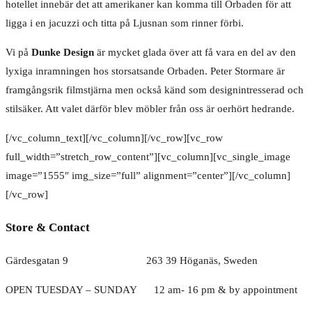
hotellet innebär det att amerikaner kan komma till Orbaden för att
ligga i en jacuzzi och titta på Ljusnan som rinner förbi.
Vi på
Dunke Design
är mycket glada över att få vara en del av den
lyxiga inramningen hos storsatsande Orbaden. Peter Stormare är
framgångsrik filmstjärna men också känd som designintresserad och
stilsäker. Att valet därför blev möbler från oss är oerhört hedrande.
[/vc_column_text][/vc_column][/vc_row][vc_row
full_width=”stretch_row_content”][vc_column][vc_single_image
image=”1555″ img_size=”full” alignment=”center”][/vc_column]
[/vc_row]
Store & Contact
Gärdesgatan 9 263 39 Höganäs, Sweden
OPEN TUESDAY – SUNDAY
1
2 am- 16 pm & by appointment